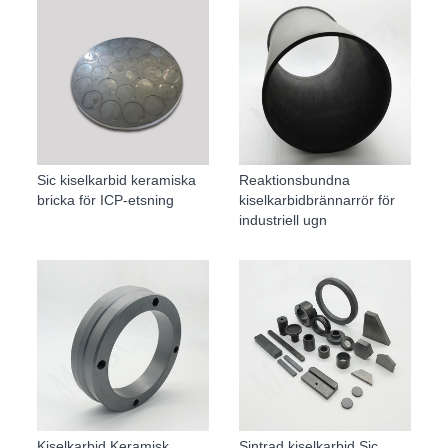
Sic kiselkarbid keramiska
Reaktionsbundna
bricka för ICP-etsning
kiselkarbidbrännarrör för
industriell ugn
Kiselkarbid Keramisk
Sintrad kiselkarbid Sic