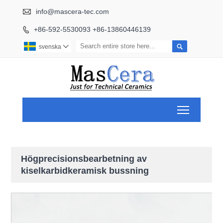

info@mascera-tec.com
+86-592-5530093 +86-13860446139


svenska

Toggle ma
Högprecisionsbearbetning av
kiselkarbidkeramisk bussning