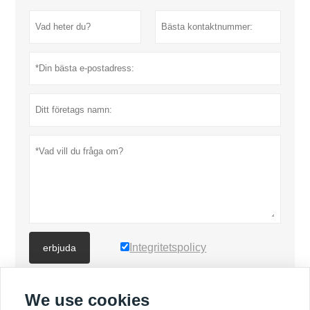
Integritetspolicy
erbjuda
We use cookies
FLER PRODUKTER