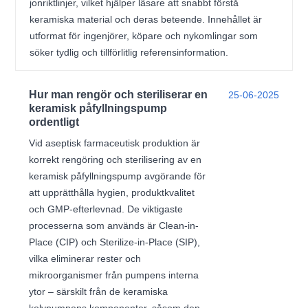
jonriktlinjer, vilket hjälper läsare att snabbt förstå
keramiska material och deras beteende. Innehållet är
utformat för ingenjörer, köpare och nykomlingar som
söker tydlig och tillförlitlig referensinformation.
Hur man rengör och steriliserar en
25-06-2025
keramisk påfyllningspump
ordentligt
Vid aseptisk farmaceutisk produktion är
korrekt rengöring och sterilisering av en
keramisk påfyllningspump avgörande för
att upprätthålla hygien, produktkvalitet
och GMP-efterlevnad. De viktigaste
processerna som används är Clean-in-
Place (CIP) och Sterilize-in-Place (SIP),
vilka eliminerar rester och
mikroorganismer från pumpens interna
ytor – särskilt från de keramiska
kolvpumpens komponenter, såsom den