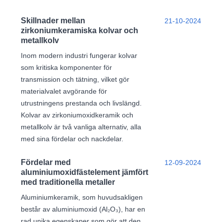
Skillnader mellan
21-10-2024
zirkoniumkeramiska kolvar och
metallkolv
Inom modern industri fungerar kolvar
som kritiska komponenter för
transmission och tätning, vilket gör
materialvalet avgörande för
utrustningens prestanda och livslängd.
Kolvar av zirkoniumoxidkeramik och
metallkolv är två vanliga alternativ, alla
med sina fördelar och nackdelar.
Fördelar med
12-09-2024
aluminiumoxidfästelement jämfört
med traditionella metaller
Aluminiumkeramik, som huvudsakligen
består av aluminiumoxid (Al₂O₃), har en
rad unika egenskaper som gör att den