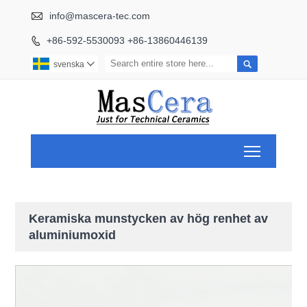

info@mascera-tec.com
+86-592-5530093 +86-13860446139


svenska

Toggle ma
Keramiska munstycken av hög renhet av
aluminiumoxid