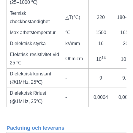
(25–1000 ℃)
Termisk
△
T(
℃
)
220
180-20
chockbeständighet
Max arbetstemperatur
℃
1500
1650
Dielektrisk styrka
kV/m
m
16
20
Elektrisk resistivitet vid
14
14
Ohm.cm
10
10
25 ℃
Dielektrisk konstant
-
9
9,7
(@1MHz, 25℃)
Dielektrisk förlust
-
0,0004
0,0002
(@1MHz, 25
℃
)
Packning och leverans