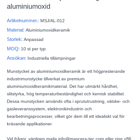
aluminiumoxid
Artikelnummer.:
MSJ/AL-012
Material:
Aluminiumoxidkeramik
Storlek:
Anpassad
MOQ:
10 st per typ
Ansökan:
Industriella tillämpningar
Munstycket av aluminiumoxidkeramik är ett högpresterande
industrimunstycke tillverkat av premium
aluminiumoxidkeramikmaterial. Det har utmärkt hårdhet,
slitstyrka, hög temperaturbeständighet och kemisk stabilitet.
Dessa munstycken används ofta i sprututrustning, vätske- och
gasleveranssystem, elektronikindustrin och
bearbetningsprocesser, vilket gör dem till ett idealiskt val för
krävande applikationer.
Vid frågor, vänligen maila info@mascera-tec.com eller ring +86