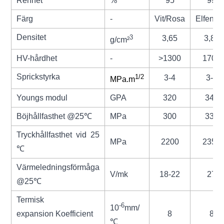
Renhet
%
95
99
Färg
-
Vit/Rosa
Elfenbe
Densitet
3
3,65
3,85
g/cm²
HV-hårdhet
-
>1300
1700
Sprickstyrka
1/2
3-4
3-4
MPa.m
Youngs modul
GPA
320
340
Böjhållfasthet @25
℃
MPa
300
330
Tryckhållfasthet vid 25
MPa
2200
2350
℃
Värmeledningsförmåga
V/mk
18-22
27
@25
℃
Termisk
-6
10
mm/
expansion
Koefficient
8
8
℃