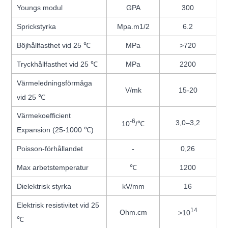
Youngs modul
GPA
300
Sprickstyrka
Mpa.m1/2
6.2
Böjhållfasthet vid 25 ℃
MPa
>720
Tryckhållfasthet vid 25 ℃
MPa
2200
Värmeledningsförmåga
V/mk
15-20
vid 25 ℃
Värmekoefficient
-6
3,0–3,2
10
/℃
Expansion (25-1000 ℃)
Poisson-förhållandet
-
0,26
Max arbetstemperatur
℃
1200
Dielektrisk styrka
kV/mm
16
Elektrisk resistivitet vid 25
14
Ohm.cm
>10
℃