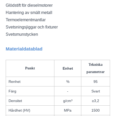
Glödstift för dieselmotorer
Hantering av smält metall
Termoelementmantlar
Svetsningsjiggar och fixturer
Svetsmunstycken
Materialdatablad
Tekniska
Punkt
Enhet
parametrar
Renhet
%
95
Färg
-
Svart
Densitet
g/cm³
≥3,2
Hårdhet (HV)
MPa
1500