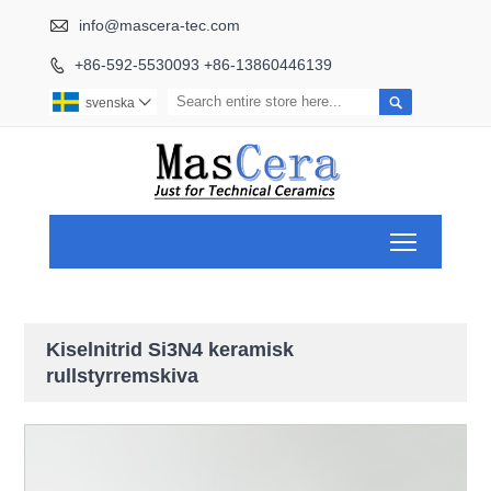

info@mascera-tec.com
+86-592-5530093 +86-13860446139


svenska

Toggle ma
Kiselnitrid Si3N4 keramisk
rullstyrremskiva