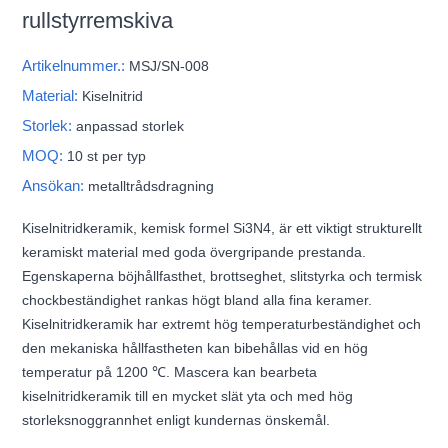
rullstyrremskiva
Artikelnummer.:
MSJ/SN-008
Material:
Kiselnitrid
Storlek:
anpassad storlek
MOQ:
10 st per typ
Ansökan:
metalltrådsdragning
Kiselnitridkeramik, kemisk formel Si3N4, är ett viktigt strukturellt
keramiskt material med goda övergripande prestanda.
Egenskaperna böjhållfasthet, brottseghet, slitstyrka och termisk
chockbeständighet rankas högt bland alla fina keramer.
Kiselnitridkeramik har extremt hög temperaturbeständighet och
den mekaniska hållfastheten kan bibehållas vid en hög
temperatur på 1200 ℃. Mascera kan bearbeta
kiselnitridkeramik till en mycket slät yta och med hög
storleksnoggrannhet enligt kundernas önskemål.