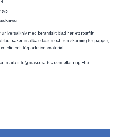
ad
r typ
salknivar
 universalkniv med keramiskt blad har ett rostfritt
blad, säker infällbar design och ren skärning för papper,
iumfolie och förpackningsmaterial.
igen maila info@mascera-tec.com eller ring +86