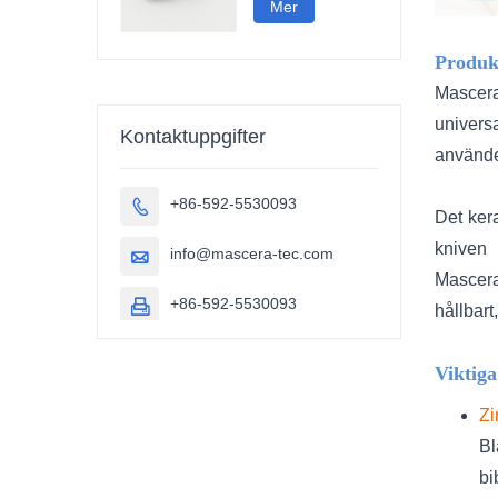
Mer
Produk
Mascera
universa
Kontaktuppgifter
använder
+86-592-5530093

Det ker
kniven 
info@mascera-tec.com

Mascer
+86-592-5530093

hållbart
Viktiga
Zi
Bl
bi