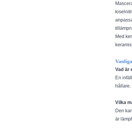
Mascera
kiselnit
anpassa
tillämpn
Med ker
keramis
Vanliga
Vad är 
En infäl
hållare.
Vilka m
Den kan 
är lämpl