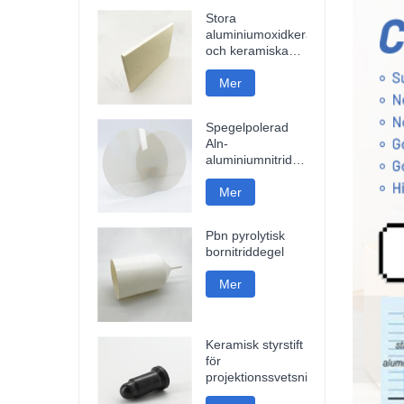
Stora
aluminiumoxidkeramikplattor
och keramiska
skivor
Mer
Spegelpolerad
Aln-
aluminiumnitridkeramisk
platta
Mer
Pbn pyrolytisk
bornitriddegel
Mer
Keramisk styrstift
för
projektionssvetsning