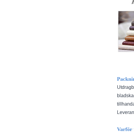
Packni
Utdragb
bladskad
tillhand
Leverans
Varför