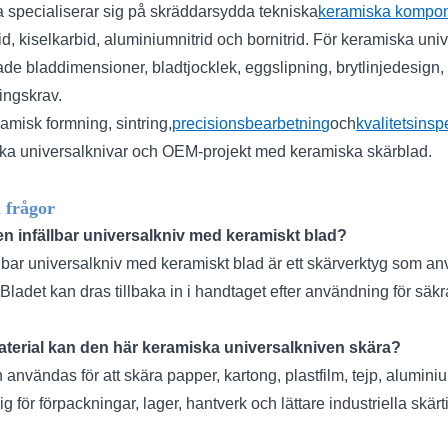
 specialiserar sig på skräddarsydda tekniska
keramiska kompon
rid, kiselkarbid, aluminiumnitrid och bornitrid. För keramiska un
de bladdimensioner, bladtjocklek, eggslipning, brytlinjedesign
ingskrav.
amisk formning, sintring,
precisionsbearbetning
och
kvalitetsinsp
ka universalknivar och OEM-projekt med keramiska skärblad.
 frågor
en infällbar universalkniv med keramiskt blad?
lbar universalkniv med keramiskt blad är ett skärverktyg som an
 Bladet kan dras tillbaka in i handtaget efter användning för säk
aterial kan den här keramiska universalkniven skära?
användas för att skära papper, kartong, plastfilm, tejp, alumin
ig för förpackningar, lager, hantverk och lättare industriella skär