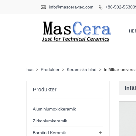

info@mascera-tec.com
+86-592-55300

HE
hus
>
Produkter
>
Keramiska blad
>
Infällbar univer
Infä
Produkter
Aluminiumoxidkeramik
Zirkoniumkeramik
+
Bornitrid Keramik