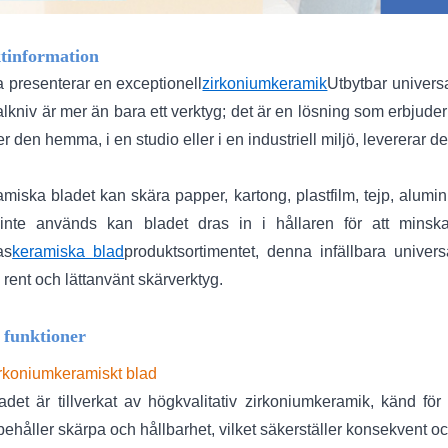
tinformation
 presenterar en exceptionell
zirkoniumkeramik
Utbytbar univers
lkniv är mer än bara ett verktyg; det är en lösning som erbjuder
 den hemma, i en studio eller i en industriell miljö, levererar
amiska bladet kan skära papper, kartong, plastfilm, tejp, alumi
inte används kan bladet dras in i hållaren för att minsk
as
keramiska blad
produktsortimentet, denna infällbara univer
, rent och lättanvänt skärverktyg.
 funktioner
rkoniumkeramiskt blad
adet är tillverkat av högkvalitativ zirkoniumkeramik, känd fö
behåller skärpa och hållbarhet, vilket säkerställer konsekvent oc