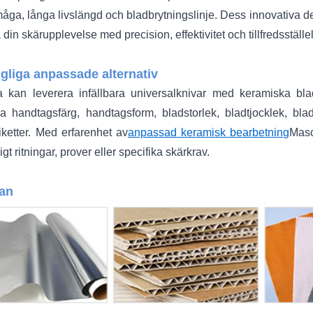
åga, långa livslängd och bladbrytningslinje. Dess innovativa des
a din skärupplevelse med precision, effektivitet och tillfredsställe
ngliga anpassade alternativ
 kan leverera infällbara universalknivar med keramiska bla
ra handtagsfärg, handtagsform, bladstorlek, bladtjocklek, bla
iketter. Med erfarenhet av
anpassad keramisk bearbetning
Masc
igt ritningar, prover eller specifika skärkrav.
an