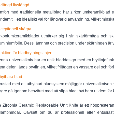
rlängd livslängd
mfört med traditionella metallblad har zirkoniumkeramikblad en
r dem till ett idealiskt val för långvarig användning, vilket min
ceptionell skärpa
rkoniumkeramikbladet utmärker sig i sin skärförmåga och sk
uminiumfolie. Dess jämnhet och precision under skärningen är 
nktion för bladbrytningslinjen
nna universalkniv har en unik bladdesign med en brytlinjefunkti
itna delen längs brytlinjen, vilket frilägger en vassare del och f
bytbara blad
rustad med ett utbytbart bladsystem möjliggör universalkniven
ngre gå igenom besväret med att slipa blad; byt bara ut dem för
 Zirconia Ceramic Replaceable Unit Knife är ett högpresterand
illämpningar. Oavsett om du är professionell eller entusi