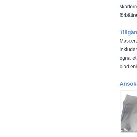
skärförm
förbättr
Tillgä
Mascera
inklude
egna et
blad enl
Ansök