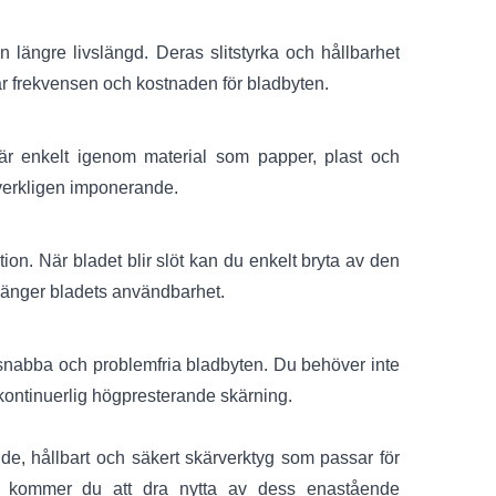
 längre livslängd. Deras slitstyrka och hållbarhet
skar frekvensen och kostnaden för bladbyten.
är enkelt igenom material som papper, plast och
verkligen imponerande.
on. När bladet blir slöt kan du enkelt bryta av den
örlänger bladets användbarhet.
 snabba och problemfria bladbyten. Du behöver inte
 kontinuerlig högpresterande skärning.
e, hållbart och säkert skärverktyg som passar för
ast kommer du att dra nytta av dess enastående