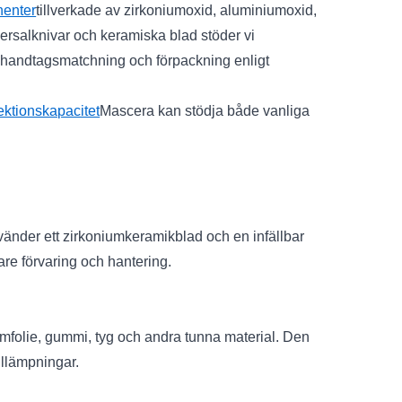
enter
tillverkade av zirkoniumoxid, aluminiumoxid,
iversalknivar och keramiska blad stöder vi
, handtagsmatchning och förpackning enligt
ektionskapacitet
Mascera kan stödja både vanliga
vänder ett zirkoniumkeramikblad och en infällbar
rare förvaring och hantering.
iumfolie, gummi, tyg och andra tunna material. Den
tillämpningar.