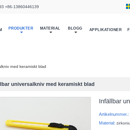
93 +86-13860446139
PRODUKTER
MATERIAL
BLOGG
M
APPLIKATIONER
F
salkniv med keramiskt blad
llbar universalkniv med keramiskt blad
Infällbar u
Artikelnummer.
Material:
zirkoni