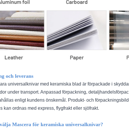
ng och leverans
ara universalknivar med keramiska blad är förpackade i skyddand
or under transport. Anpassad förpackning, detaljhandelsförpackn
ahållas enligt kundens önskemål. Produkt- och förpackningsbilder
 kan ordnas med express, flygfrakt eller sjöfrakt.
 välja Mascera för keramiska universalknivar?