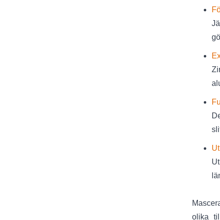
Fö
Jä
gö
Ex
Zi
al
Fu
De
sl
Ut
Ut
lä
Mascera
olika t