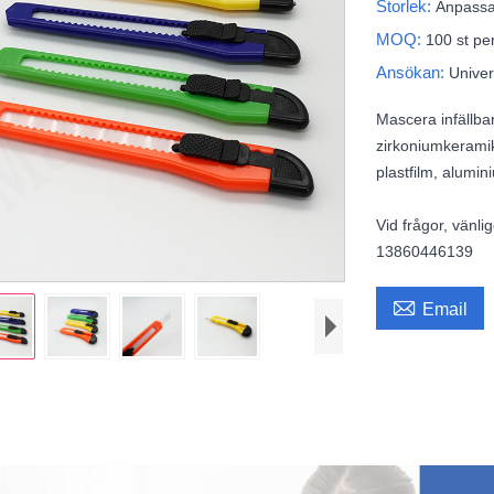
Storlek:
Anpass
MOQ:
100 st pe
Ansökan:
Univer
Mascera infällbar
zirkoniumkeramik
plastfilm, alumin
Vid frågor, vänl
13860446139

Email