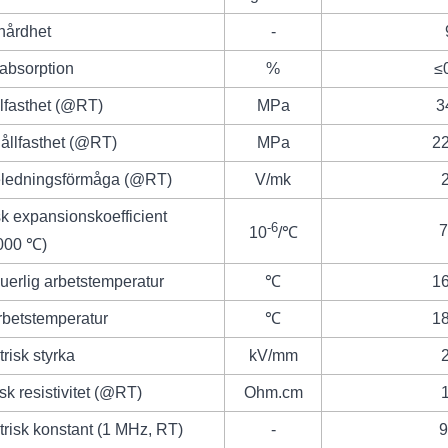
hårdhet
-
absorption
%
≤
lfasthet
(@RT)
MPa
3
ållfasthet (@RT)
MPa
2
ledningsförmåga (@RT)
V/mk
k expansionskoefficient
-6
7
10
/℃
000 ℃)
uerlig arbetstemperatur
℃
1
rbetstemperatur
℃
1
trisk styrka
kV/mm
isk resistivitet (@RT)
Ohm.cm
trisk konstant (1 MHz, RT)
-
9