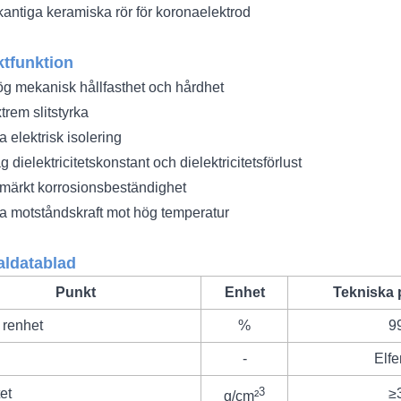
antiga keramiska rör för koronaelektrod
tfunktion
g mekanisk hållfasthet och hårdhet
trem slitstyrka
a elektrisk isolering
g dielektricitetskonstant och dielektricitetsförlust
märkt korrosionsbeständighet
a motståndskraft mot hög temperatur
aldatablad
Punkt
Enhet
Tekniska 
 renhet
%
9
-
Elf
3
et
≥
g/cm²