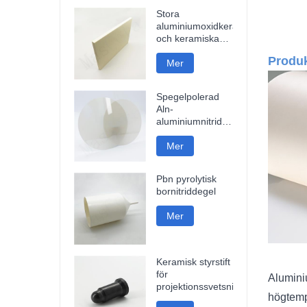
Stora
aluminiumoxidkeramikplattor
och keramiska
skivor
Produk
Mer
Spegelpolerad
Aln-
aluminiumnitridkeramisk
platta
Mer
Pbn pyrolytisk
bornitriddegel
Mer
Keramisk styrstift
för
Alumin
projektionssvetsning
högtemp