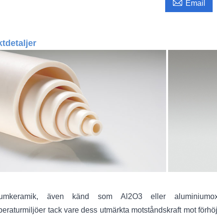

Email
tdetaljer
iumkeramik, även känd som Al2O3 eller aluminiumoxid
eraturmiljöer tack vare dess utmärkta motståndskraft mot förh