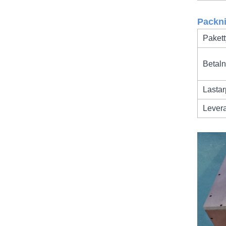
Packni
Paket
Betaln
Lastar
Levera