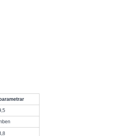
parametrar
9,5
enben
3,8