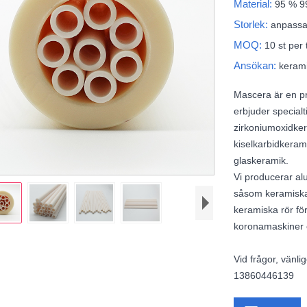
Material:
95 % 9
Storlek:
anpass
MOQ:
10 st per 
Ansökan:
keram
Mascera är en pr
erbjuder special
zirkoniumoxidkera
kiselkarbidkera
glaskeramik.
Vi producerar a
såsom keramiska
keramiska rör fö
koronamaskiner 
Vid frågor, vänl
13860446139