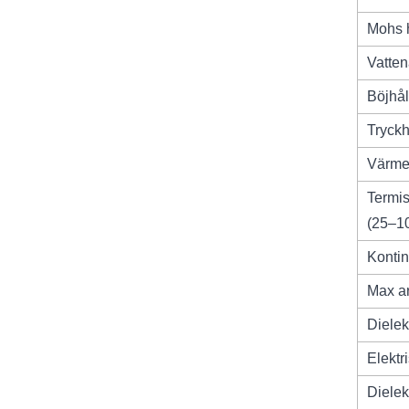
Mohs 
Vatten
Böjhål
Tryckh
Värme
Termis
(25–1
Kontin
Max a
Dielek
Elektr
Dielek