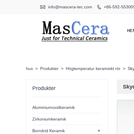

info@mascera-tec.com
+86-592-55300

HE
hus
>
Produkter
>
Högtemperatur keramiskt rör
>
Sky
Skyd
Produkter
Aluminiumoxidkeramik
Zirkoniumkeramik
+
Bornitrid Keramik