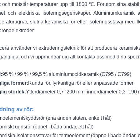
tet och motstår temperaturer upp till 1800 ℃. Förutom sina st
thet och elektriska isoleringsegenskaper. Aluminiumkeramik a
eraturugnar, slutna keramiska rör eller isoleringsstavar med f
koronaelektroder.
era använder vi extruderingsteknik för att producera keramiska
llgängliga, och vi uppmuntrar dig att kontakta oss med dina specif
l:
95 % / 99 % / 99,5 % aluminiumoxidkeramik (C795 / C799)
gliga former:
Runda rör, fyrkantiga rör eller anpassade former
lig storlek:
Ytterdiameter 0,7–200 mm, innerdiameter 0,3–190 
ning av rör:
oelementskyddsrör (ena änden sluten, enkelt hål)
miskt ugnsrör (öppet i båda ändar, ett hål)
miska isolationsstavar för termoelement (öppna i båda ändar, enk