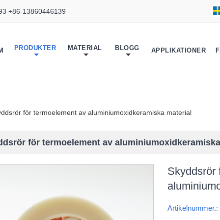
93 +86-13860446139
PRODUKTER
MATERIAL
BLOGG
M
APPLIKATIONER
F
ddsrör för termoelement av aluminiumoxidkeramiska material
dsrör för termoelement av aluminiumoxidkeramiska
Skyddsrör 
aluminiumo
Artikelnummer.