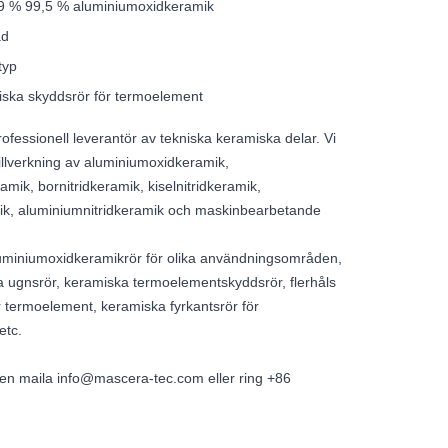
9 % 99,5 % aluminiumoxidkeramik
ad
typ
iska skyddsrör för termoelement
ofessionell leverantör av tekniska keramiska delar. Vi
tillverkning av aluminiumoxidkeramik,
mik, bornitridkeramik, kiselnitridkeramik,
mik, aluminiumnitridkeramik och maskinbearbetande
luminiumoxidkeramikrör för olika användningsområden,
 ugnsrör, keramiska termoelementskyddsrör, flerhåls
r termoelement, keramiska fyrkantsrör för
etc.
igen maila info@mascera-tec.com eller ring +86