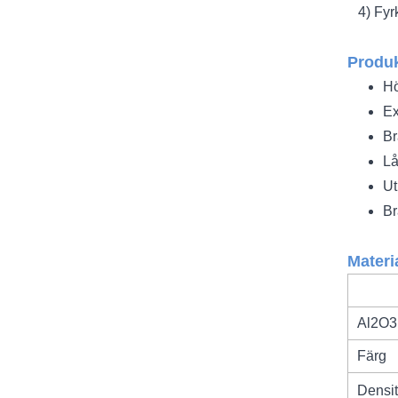
4) Fyrk
Produk
Hö
Ex
Br
Lå
Ut
Br
Materi
Al2O3
Färg
Densit