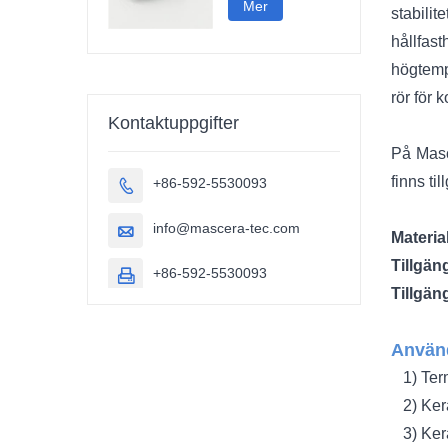
Mer
stabili
hållfas
högtemp
rör för 
Kontaktuppgifter
På Masc
finns ti
+86-592-5530093

info@mascera-tec.com

Materia
Tillgän
+86-592-5530093

Tillgäng
Använd
1) Term
2) Kera
3) Kera