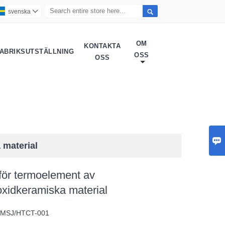

svenska

OM
KONTAKTA
ABRIKSUTSTÄLLNING
OSS
OSS

 material
för termoelement av
xidkeramiska material
:
MSJ/HTCT-001