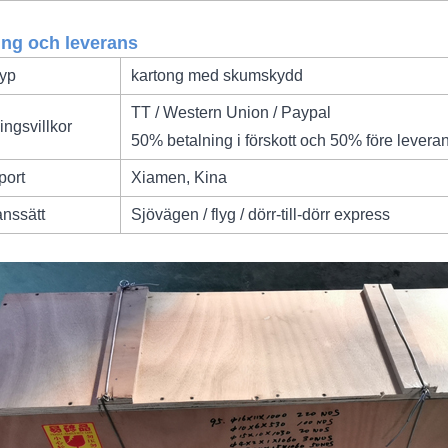
ng och leverans
typ
kartong med skumskydd
TT / Western Union / Paypal
ingsvillkor
50% betalning i förskott och 50% före levera
port
Xiamen, Kina
nssätt
Sjövägen / flyg / dörr-till-dörr express