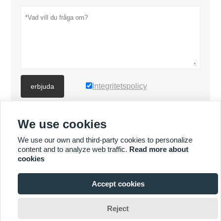
Integritetspolicy
erbjuda
We use cookies
FLER PRODUKTER
We use our own and third-party cookies to personalize
content and to analyze web traffic.
Read more about
Quick
FLER TJÄNSTER
cookies
Enquiry
Accept cookies







Reject
Upphovsrätt av © XIAMEN MASCERA TECHNOLOGY CO.,LTD.