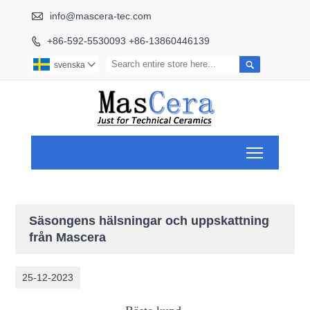

info@mascera-tec.com
+86-592-5530093 +86-13860446139


svenska

Toggle ma
Säsongens hälsningar och uppskattning
från Mascera
25-12-2023